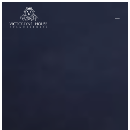
Към
съдържанието