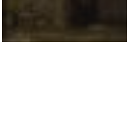
На крачка от града – далеч от
шума
Само на 40 км от Пловдив и 160 км от
София, в живописното градче Хисаря, ви
очаква Victoria’s House – вашето място за
СПА релакс и пълноценна почивка. Далеч
от градския шум, сред чист въздух,
спокойствие и красива природа, тук ще